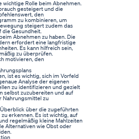
e wichtige Rolle beim Abnehmen.
brauch gesteigert und die
pfehlenswert, den
gramm zu kombinieren, um
 Bewegung steigert zudem das
 die Gesundheit.
n beim Abnehmen zu haben. Die
ern erfordert eine langfristige
ten. Es kann hilfreich sein,
elmäßig zu überprüfen.
ch motivieren, den
nährungsplans
 ist es wichtig, sich im Vorfeld
 genaue Analyse der eigenen
en zu identifizieren und gezielt
n selbst zuzubereiten und auf
er Nahrungsmittel zu
Überblick über die zugeführten
zu erkennen. Es ist wichtig, auf
 und regelmäßig kleine Mahlzeiten
de Alternativen wie Obst oder
iden.
tion