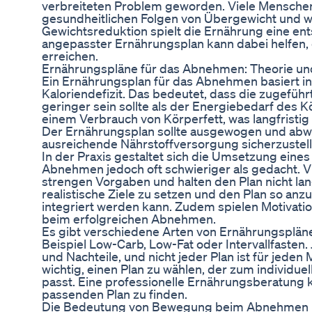
verbreiteten Problem geworden. Viele Menschen
gesundheitlichen Folgen von Übergewicht und w
Gewichtsreduktion spielt die Ernährung eine ents
angepasster Ernährungsplan kann dabei helfen,
erreichen.
Ernährungspläne für das Abnehmen: Theorie un
Ein Ernährungsplan für das Abnehmen basiert in
Kaloriendefizit. Das bedeutet, dass die zugefüh
geringer sein sollte als der Energiebedarf des
einem Verbrauch von Körperfett, was langfristig
Der Ernährungsplan sollte ausgewogen und abwe
ausreichende Nährstoffversorgung sicherzustell
In der Praxis gestaltet sich die Umsetzung eine
Abnehmen jedoch oft schwieriger als gedacht. V
strengen Vorgaben und halten den Plan nicht langf
realistische Ziele zu setzen und den Plan so anzu
integriert werden kann. Zudem spielen Motivatio
beim erfolgreichen Abnehmen.
Es gibt verschiedene Arten von Ernährungsplä
Beispiel Low-Carb, Low-Fat oder Intervallfasten.
und Nachteile, und nicht jeder Plan ist für jeden
wichtig, einen Plan zu wählen, der zum individue
passt. Eine professionelle Ernährungsberatung 
passenden Plan zu finden.
Die Bedeutung von Bewegung beim Abnehmen