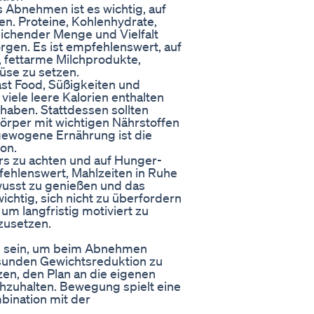
s Abnehmen ist es wichtig, auf
n. Proteine, Kohlenhydrate,
reichender Menge und Vielfalt
rgen. Es ist empfehlenswert, auf
 fettarme Milchprodukte,
üse zu setzen.
ast Food, Süßigkeiten und
 viele leere Kalorien enthalten
 haben. Stattdessen sollten
örper mit wichtigen Nährstoffen
gewogene Ernährung ist die
on.
ers zu achten und auf Hunger-
fehlenswert, Mahlzeiten in Ruhe
usst zu genießen und das
chtig, sich nicht zu überfordern
m langfristig motiviert zu
zusetzen.
de sein, um beim Abnehmen
esunden Gewichtsreduktion zu
etzen, den Plan an die eigenen
chzuhalten. Bewegung spielt eine
bination mit der