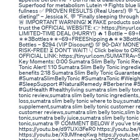
Superfood for metabolism Lutein → Fights blue l
fullness ✅ PROVEN RESULTS (Real Users!) 💬 "Lo
dieting!" – Jessica K. 💬 "Finally sleeping through
🚨 IMPORTANT WARNING! ❌ FAKE products sol
trust the OFFICIAL WEBSITE: 👉 https://tinyur
LIMITED-TIME DEAL (HURRY!) 🔥 1 Bottle – 69
∗∗3Bottles∗∗–69+FREEShipping🔥∗∗3Bottles
Bottles – $294 (VIP Discount!) 💯 90-DAY MO
RISK-FREE! ⏳ DON’T WAIT! 👇 Click below to
OFFICIAL LINK: https://tinyurl.com/SUMATRAv
Key Moments: 0:00 Sumatra Slim Belly Tonic Rev
Tonic Alert! 1:10 Sumatra Slim Belly Tonic ingred
benefits 2:18 Sumatra Slim Belly Tonic Guarante
#SumatraSlimBellyTonic #SumatraTonic #Weight
#SleepSupport #NaturalRemedy #Berberine #5
#GutHealth #healthyliving sumatra slim belly ton
tonic review,sumatra slim belly tonic ingredients
loss,sumatra slim belly tonic where to buy,sumatr
supplement,sumatra slim belly tonic customer re
customer reviews,sumatra slim belly tonic,slim be
tonic,sumatra belly juice,sumatra slim belly toni
tonic,sumatra 💬 COMMENT BELOW if you’ve tried 
https://youtu.be/d97UXi3FeR0 https://youtu.
https://youtu.be/X9JMfneqKwg https://youtu.b