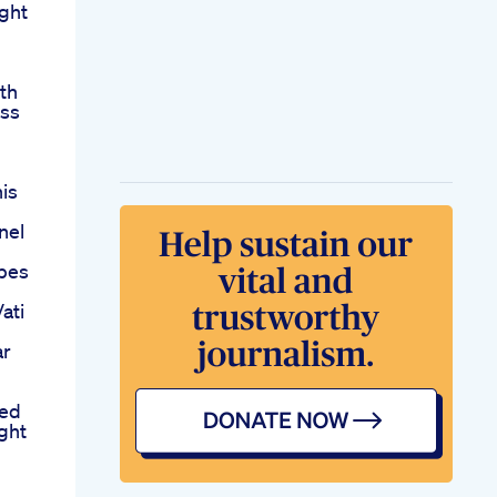
ght
th
oss
is
nel
pes
ati
ar
ed
ght