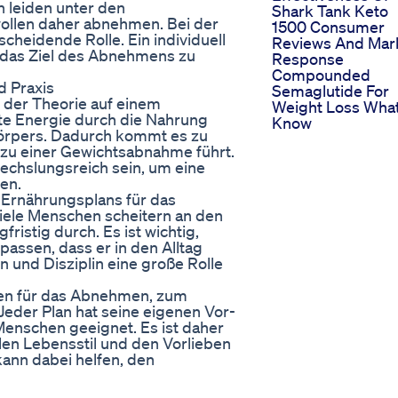
 leiden unter den
Shark Tank Keto
ollen daher abnehmen. Bei der
1500 Consumer
cheidende Rolle. Ein individuell
Reviews And Mar
 das Ziel des Abnehmens zu
Response
Compounded
d Praxis
Semaglutide For
 der Theorie auf einem
Weight Loss What
rte Energie durch die Nahrung
Know
 Körpers. Dadurch kommt es zu
 zu einer Gewichtsabnahme führt.
chslungsreich sein, um eine
en.
s Ernährungsplans für das
iele Menschen scheitern an den
ristig durch. Es ist wichtig,
passen, dass er in den Alltag
n und Disziplin eine große Rolle
nen für das Abnehmen, zum
 Jeder Plan hat seine eigenen Vor-
 Menschen geeignet. Es ist daher
llen Lebensstil und den Vorlieben
kann dabei helfen, den