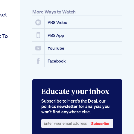
More Ways to Watch
ket
PBS Video
 To
PBS App
YouTube
Facebook
Educate your inbox
Subscribe to Here’s the Deal, our
politics newsletter for analysis you
won’t find anywhere else.
Subscribe
Enter