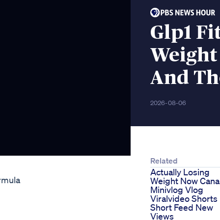
Glp1 Fi
Weight
And Th
2026-08-06
Related
Actually Losing
rmula
Weight Now Can
Minivlog Vlog
Viralvideo Shorts
Short Feed New
Views