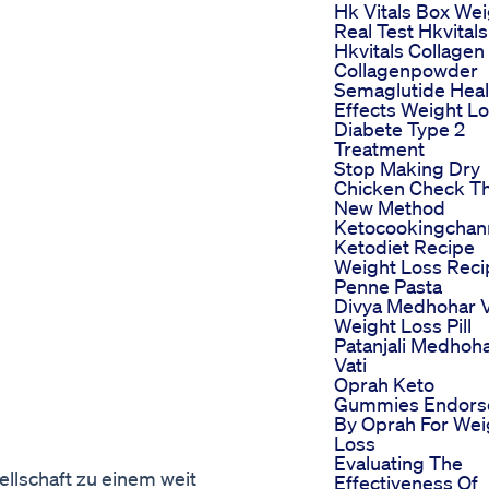
Hk Vitals Box Wei
Real Test Hkvitals
Hkvitals Collagen
Collagenpowder
Semaglutide Heal
Effects Weight L
Diabete Type 2
Treatment
Stop Making Dry
Chicken Check Th
New Method
Ketocookingchan
Ketodiet Recipe
Weight Loss Reci
Penne Pasta
Divya Medhohar V
Weight Loss Pill
Patanjali Medhoh
Vati
Oprah Keto
Gummies Endors
By Oprah For Wei
Loss
Evaluating The
llschaft zu einem weit
Effectiveness Of