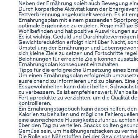
Neben der Ernährung spielt auch Bewegung ein
Durch körperliche Aktivität kann der Energiever
Fettverbrennung angekurbelt werden. Es ist em
Ernährungsplan mit einem passenden Sportpro
optimale Ergebnisse zu erzielen. Regelmäßige
Wohlbefinden und hat positive Auswirkungen auf
Es ist wichtig, Geduld und Durchhaltevermöge
Gewichtsreduktion erfolgt nicht über Nacht, sond
Umstellung der Ernährungs- und Lebensgewohnhei
sich kleine Ziele zu setzen und Fortschritte reg
Belohnungen für erreichte Ziele können zusätzli
Ernährungsplan konsequent einzuhalten.
Tipps für die erfolgreiche Umsetzung eines Er
Um einen Ernährungsplan erfolgreich umzusetzen,
ausreichend zu informieren und zu planen. Eine
Essgewohnheiten kann dabei helfen, Schwachstell
zu verbessern. Es ist empfehlenswert, Mahlzeite
Fertigprodukte zu verzichten, um die Qualität d
kontrollieren.
Ein Ernährungstagebuch kann dabei helfen, den 
Kalorien zu behalten und mögliche Fehlerquellen 
eine ausreichende Flüssigkeitszufuhr zu achten
über den Tag zu verteilen. Snacks sollten gesun
Gemüse sein, um Heißhungerattacken zu verme
Die Rolle von Nährstoffen bei der Gewichtsreduk