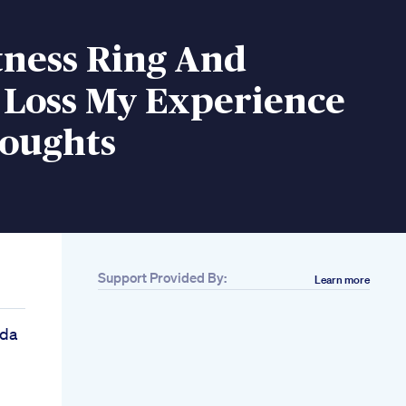
tness Ring And
 Loss My Experience
oughts
Support Provided By:
Learn more
ada