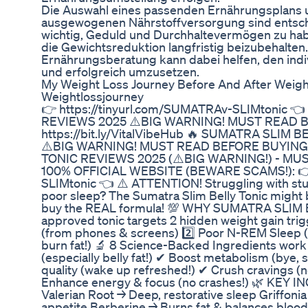
Die Auswahl eines passenden Ernährungsplans 
ausgewogenen Nährstoffversorgung sind entschei
wichtig, Geduld und Durchhaltevermögen zu hab
die Gewichtsreduktion langfristig beizubehalten.
Ernährungsberatung kann dabei helfen, den indi
und erfolgreich umzusetzen.
My Weight Loss Journey Before And After Weigh
Weightlossjourney
👉 https://tinyurl.com/SUMATRAv-SLIMtonic 
REVIEWS 2025 ⚠️BIG WARNING! MUST READ BE
https://bit.ly/VitalVibeHub 🔥 SUMATRA SLIM
⚠️BIG WARNING! MUST READ BEFORE BUYING!
TONIC REVIEWS 2025 (⚠️BIG WARNING!) - MU
100% OFFICIAL WEBSITE (BEWARE SCAMS!): 👉 
SLIMtonic 👈 ⚠️ ATTENTION! Struggling with stub
poor sleep? The Sumatra Slim Belly Tonic might b
buy the REAL formula! 💯 WHY SUMATRA SLIM B
approved tonic targets 2 hidden weight gain trig
(from phones & screens) 2️⃣ Poor N-REM Sleep 
burn fat!) 🔬 8 Science-Backed Ingredients work 
(especially belly fat!) ✔ Boost metabolism (bye,
quality (wake up refreshed!) ✔ Crush cravings (n
Enhance energy & focus (no crashes!) 🌿 KEY I
Valerian Root → Deep, restorative sleep Griffon
appetite Berberine → Burns fat & balances blood