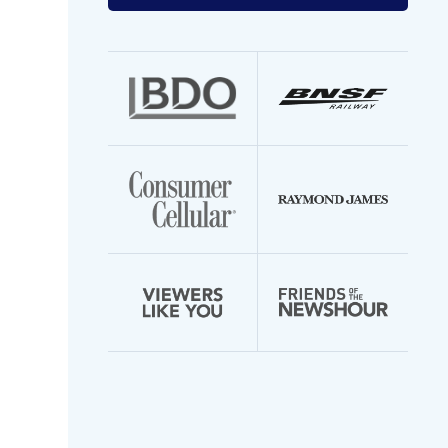
your
email
address