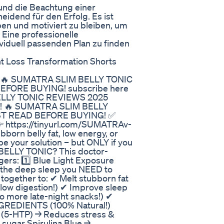
und die Beachtung einer
dend für den Erfolg. Es ist
en und motiviert zu bleiben, um
 Eine professionelle
viduell passenden Plan zu finden
t Loss Transformation Shorts
👈 🔥 SUMATRA SLIM BELLY TONIC
FORE BUYING! subscribe here
 BELLY TONIC REVIEWS 2025
 🔥 SUMATRA SLIM BELLY
ST READ BEFORE BUYING! ✅
https://tinyurl.com/SUMATRAv-
born belly fat, low energy, or
e your solution – but ONLY if you
ELLY TONIC? This doctor-
gers: 1️⃣ Blue Light Exposure
(the deep sleep you NEED to
together to: ✔ Melt stubborn fat
 slow digestion!) ✔ Improve sleep
o more late-night snacks!) ✔
NGREDIENTS (100% Natural!)
ia (5-HTP) → Reduces stress &
 sugar Spirulina Blue →