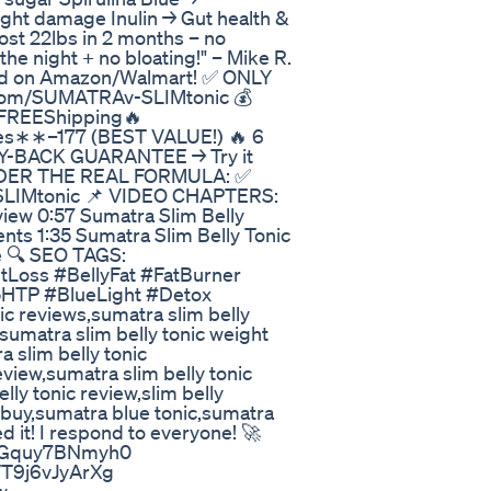
ight damage Inulin → Gut health &
st 22lbs in 2 months – no
 the night + no bloating!" – Mike R.
d on Amazon/Walmart! ✅ ONLY
l.com/SUMATRAv-SLIMtonic 💰
+FREEShipping🔥
∗∗–177 (BEST VALUE!) 🔥 6
NEY-BACK GUARANTEE → Try it
 ORDER THE REAL FORMULA: ✅
-SLIMtonic 📌 VIDEO CHAPTERS:
iew 0:57 Sumatra Slim Belly
ients 1:35 Sumatra Slim Belly Tonic
e 🔍 SEO TAGS:
Loss #BellyFat #FatBurner
HTP #BlueLight #Detox
ic reviews,sumatra slim belly
,sumatra slim belly tonic weight
a slim belly tonic
view,sumatra slim belly tonic
lly tonic review,slim belly
c buy,sumatra blue tonic,sumatra
it! I respond to everyone! 🚀
be/Gquy7BNmyh0
e/T9j6vJyArXg