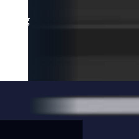
leading
 and