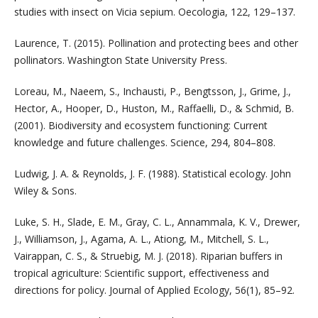
studies with insect on Vicia sepium. Oecologia, 122, 129–137.
Laurence, T. (2015). Pollination and protecting bees and other
pollinators. Washington State University Press.
Loreau, M., Naeem, S., Inchausti, P., Bengtsson, J., Grime, J.,
Hector, A., Hooper, D., Huston, M., Raffaelli, D., & Schmid, B.
(2001). Biodiversity and ecosystem functioning: Current
knowledge and future challenges. Science, 294, 804–808.
Ludwig, J. A. & Reynolds, J. F. (1988). Statistical ecology. John
Wiley & Sons.
Luke, S. H., Slade, E. M., Gray, C. L., Annammala, K. V., Drewer,
J., Williamson, J., Agama, A. L., Ationg, M., Mitchell, S. L.,
Vairappan, C. S., & Struebig, M. J. (2018). Riparian buffers in
tropical agriculture: Scientific support, effectiveness and
directions for policy. Journal of Applied Ecology, 56(1), 85–92.