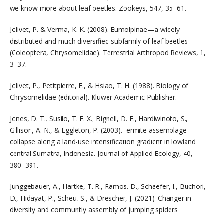
we know more about leaf beetles. Zookeys, 547, 35–61.
Jolivet, P. & Verma, K. K. (2008). Eumolpinae—a widely
distributed and much diversified subfamily of leaf beetles
(Coleoptera, Chrysomelidae). Terrestrial Arthropod Reviews, 1,
3–37.
Jolivet, P., Petitpierre, E., & Hsiao, T. H. (1988). Biology of
Chrysomelidae (editorial). Kluwer Academic Publisher.
Jones, D. T., Susilo, T. F. X., Bignell, D. E., Hardiwinoto, S.,
Gillison, A. N., & Eggleton, P. (2003).Termite assemblage
collapse along a land-use intensification gradient in lowland
central Sumatra, Indonesia. Journal of Applied Ecology, 40,
380–391.
Junggebauer, A., Hartke, T. R., Ramos. D., Schaefer, I., Buchori,
D., Hidayat, P., Scheu, S., & Drescher, J. (2021). Changer in
diversity and communtiy assembly of jumping spiders