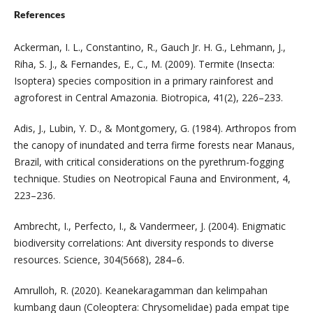
References
Ackerman, I. L., Constantino, R., Gauch Jr. H. G., Lehmann, J.,
Riha, S. J., & Fernandes, E., C., M. (2009). Termite (Insecta:
Isoptera) species composition in a primary rainforest and
agroforest in Central Amazonia. Biotropica, 41(2), 226–233.
Adis, J., Lubin, Y. D., & Montgomery, G. (1984). Arthropos from
the canopy of inundated and terra firme forests near Manaus,
Brazil, with critical considerations on the pyrethrum-fogging
technique. Studies on Neotropical Fauna and Environment, 4,
223–236.
Ambrecht, I., Perfecto, I., & Vandermeer, J. (2004). Enigmatic
biodiversity correlations: Ant diversity responds to diverse
resources. Science, 304(5668), 284–6.
Amrulloh, R. (2020). Keanekaragamman dan kelimpahan
kumbang daun (Coleoptera: Chrysomelidae) pada empat tipe