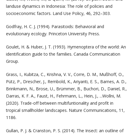
landuse dynamics in Indonesia: The role of policies and
socioeconomic factors. Land Use Policy, 46, 292–303.
Godfray, H. C. J. (1994). Parasitoids: Behavioral and
evolutionary ecology. Princeton University Press.
Goulet, H. & Huber, J. T. (1993). Hymenoptera of the world: An
identification guide to the families. Canada Communication
Group.
Grass, I., Kubitza, C., Krishna, V. V., Corre, D. M., Mußhoff, O.,
Pütz, P., Drescher, J., Rembold, K., Ariyanti, E. S., Barnes, A. D.,
Brinkmann, N., Brose, U., Brümmer, B., Buchori, D., Daniel, R.,
Darras, K. F. A., Faust, H., Fehrmann, L., Hein, J., ...Wollni, M.
(2020). Trade-off between multifuntionality and profit in
tropical smallholder landscapes. Nature Communications, 11,
1186.
Gullan, P. J. & Cranston, P. S. (2014). The Insect: an outline of