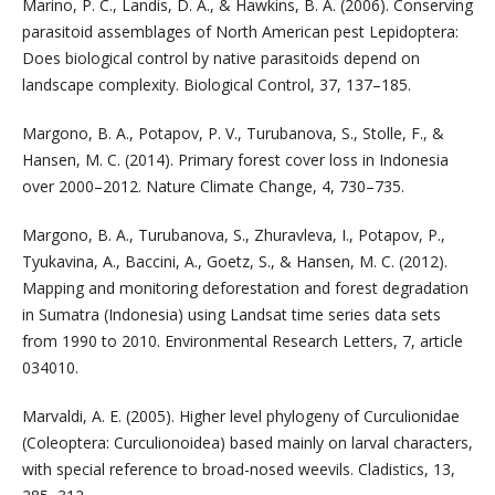
Marino, P. C., Landis, D. A., & Hawkins, B. A. (2006). Conserving
parasitoid assemblages of North American pest Lepidoptera:
Does biological control by native parasitoids depend on
landscape complexity. Biological Control, 37, 137–185.
Margono, B. A., Potapov, P. V., Turubanova, S., Stolle, F., &
Hansen, M. C. (2014). Primary forest cover loss in Indonesia
over 2000–2012. Nature Climate Change, 4, 730–735.
Margono, B. A., Turubanova, S., Zhuravleva, I., Potapov, P.,
Tyukavina, A., Baccini, A., Goetz, S., & Hansen, M. C. (2012).
Mapping and monitoring deforestation and forest degradation
in Sumatra (Indonesia) using Landsat time series data sets
from 1990 to 2010. Environmental Research Letters, 7, article
034010.
Marvaldi, A. E. (2005). Higher level phylogeny of Curculionidae
(Coleoptera: Curculionoidea) based mainly on larval characters,
with special reference to broad-nosed weevils. Cladistics, 13,