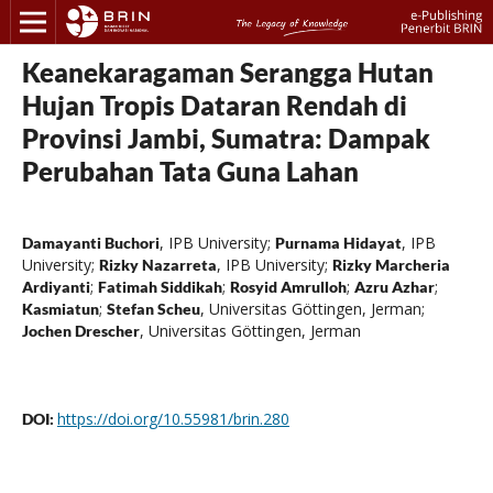
Keanekaragaman Serangga Hutan
Hujan Tropis Dataran Rendah di
Provinsi Jambi, Sumatra: Dampak
Perubahan Tata Guna Lahan
,
IPB University
;
,
IPB
Damayanti Buchori
Purnama Hidayat
University
;
,
IPB University
;
Rizky Nazarreta
Rizky Marcheria
;
;
;
;
Ardiyanti
Fatimah Siddikah
Rosyid Amrulloh
Azru Azhar
;
,
Universitas Göttingen, Jerman
;
Kasmiatun
Stefan Scheu
,
Universitas Göttingen, Jerman
Jochen Drescher
https://doi.org/10.55981/brin.280
DOI: