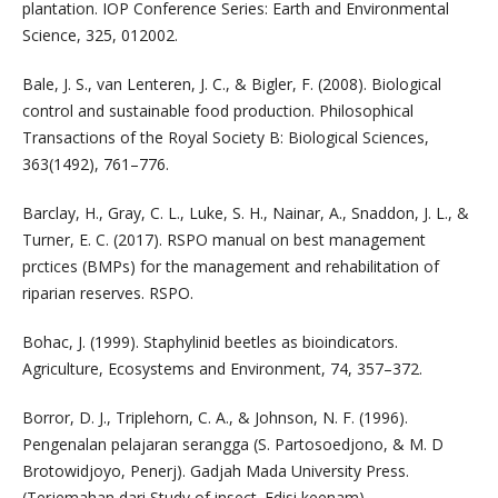
plantation. IOP Conference Series: Earth and Environmental
Science, 325, 012002.
Bale, J. S., van Lenteren, J. C., & Bigler, F. (2008). Biological
control and sustainable food production. Philosophical
Transactions of the Royal Society B: Biological Sciences,
363(1492), 761–776.
Barclay, H., Gray, C. L., Luke, S. H., Nainar, A., Snaddon, J. L., &
Turner, E. C. (2017). RSPO manual on best management
prctices (BMPs) for the management and rehabilitation of
riparian reserves. RSPO.
Bohac, J. (1999). Staphylinid beetles as bioindicators.
Agriculture, Ecosystems and Environment, 74, 357–372.
Borror, D. J., Triplehorn, C. A., & Johnson, N. F. (1996).
Pengenalan pelajaran serangga (S. Partosoedjono, & M. D
Brotowidjoyo, Penerj). Gadjah Mada University Press.
(Terjemahan dari Study of insect. Edisi keenam).