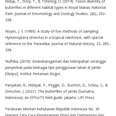
Nidup, T., Dorji, T., & Tshering, U. (2014). Taxon diversity of
butterflies in different habitat types in Royal Manas National
Park. Journal of Entomology and Zoology Studies, 2(6), 292–
298.
Noyes, J. S. (1989). A study of five methods of sampling
Hymenoptera (Insecta) in a tropical rainforest, with special
reference to the Parasitika. Journal of Natural History, 23, 285–
298.
Nufhika. (2018). Keanekaragaman dan kelimpahan serangga
penyerbuk pada berbagai tipe penggunaan lahan di Jambi
[Skripsi]. Institut Pertanian Bogor.
Panjaitan, R., Hidayat, P., Peggie, D., Buchori, D., Scheu, S., &
Drescher, J. (2021). The butterflies of Jambi (Sumatra,
Indonesia): An EFForTS field guide. Jakarta: LIPI Press.
Peraturan Menteri Kehutanan Republik Indonesia No. 30
tentang Tata Cara Pengurangan Emisi dari Deforestasi dan