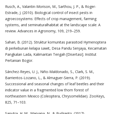
Rusch, A., Valantin-Morison, M., Sarthou, J. P., & Roger-
Estrade, J. (2010). Biological control of insect pests in
agroecosystems: Effects of crop management, farming
systems, and seminaturalhabitat at the landscape scale: A
review. Advances in Agronomy, 109, 219–259.
Sahari, B. (2012). Struktur komunitas parasitoid Hymenoptera
di perkebunan kelapa sawit, Desa Pandu Senjaya, Kecamatan
Pangkalan Lada, Kalimantan Tengah [Disertasi]. Institut
Pertanian Bogor.
Sánchez-Reyes, U. J., Niño-Maldonado, S., Clark, S. M.,
Barrientos-Lozano, L., & Almaguer-Sierra, P. (2019).
Successional and seasonal changes of leaf beetles and their
indicator value in a fragmented low thorn forest of
northeastern Mexico (Coleoptera, Chrysomelidae). ZooKeys,
825, 71–103.
Saputra, H. M., Maryana, N., & Pudjianto. (2017).