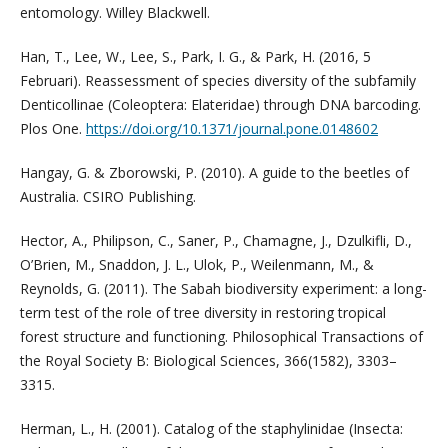
entomology. Willey Blackwell.
Han, T., Lee, W., Lee, S., Park, I. G., & Park, H. (2016, 5
Februari). Reassessment of species diversity of the subfamily
Denticollinae (Coleoptera: Elateridae) through DNA barcoding.
Plos One.
https://doi.org/10.1371/journal.pone.0148602
Hangay, G. & Zborowski, P. (2010). A guide to the beetles of
Australia. CSIRO Publishing.
Hector, A., Philipson, C., Saner, P., Chamagne, J., Dzulkifli, D.,
O’Brien, M., Snaddon, J. L., Ulok, P., Weilenmann, M., &
Reynolds, G. (2011). The Sabah biodiversity experiment: a long-
term test of the role of tree diversity in restoring tropical
forest structure and functioning. Philosophical Transactions of
the Royal Society B: Biological Sciences, 366(1582), 3303–
3315.
Herman, L., H. (2001). Catalog of the staphylinidae (Insecta: