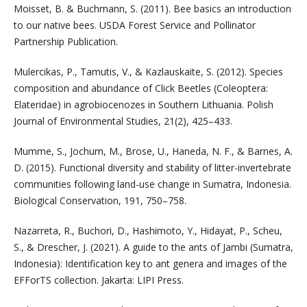
Moisset, B. & Buchmann, S. (2011). Bee basics an introduction
to our native bees. USDA Forest Service and Pollinator
Partnership Publication.
Mulercikas, P., Tamutis, V., & Kazlauskaite, S. (2012). Species
composition and abundance of Click Beetles (Coleoptera:
Elateridae) in agrobiocenozes in Southern Lithuania. Polish
Journal of Environmental Studies, 21(2), 425–433.
Mumme, S., Jochum, M., Brose, U., Haneda, N. F., & Barnes, A.
D. (2015). Functional diversity and stability of litter-invertebrate
communities following land-use change in Sumatra, Indonesia.
Biological Conservation, 191, 750–758.
Nazarreta, R., Buchori, D., Hashimoto, Y., Hidayat, P., Scheu,
S., & Drescher, J. (2021). A guide to the ants of Jambi (Sumatra,
Indonesia): Identification key to ant genera and images of the
EFForTS collection. Jakarta: LIPI Press.