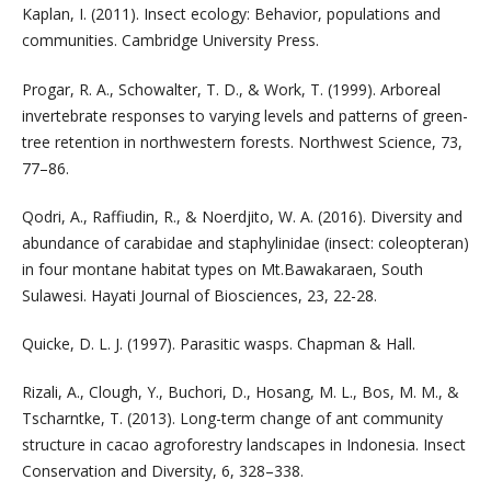
Kaplan, I. (2011). Insect ecology: Behavior, populations and
communities. Cambridge University Press.
Progar, R. A., Schowalter, T. D., & Work, T. (1999). Arboreal
invertebrate responses to varying levels and patterns of green-
tree retention in northwestern forests. Northwest Science, 73,
77–86.
Qodri, A., Raffiudin, R., & Noerdjito, W. A. (2016). Diversity and
abundance of carabidae and staphylinidae (insect: coleopteran)
in four montane habitat types on Mt.Bawakaraen, South
Sulawesi. Hayati Journal of Biosciences, 23, 22-28.
Quicke, D. L. J. (1997). Parasitic wasps. Chapman & Hall.
Rizali, A., Clough, Y., Buchori, D., Hosang, M. L., Bos, M. M., &
Tscharntke, T. (2013). Long-term change of ant community
structure in cacao agroforestry landscapes in Indonesia. Insect
Conservation and Diversity, 6, 328–338.