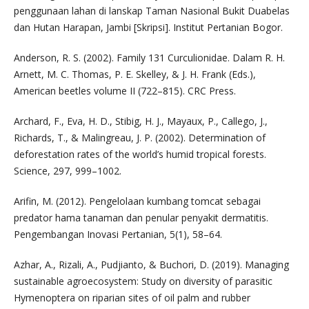
penggunaan lahan di lanskap Taman Nasional Bukit Duabelas
dan Hutan Harapan, Jambi [Skripsi]. Institut Pertanian Bogor.
Anderson, R. S. (2002). Family 131 Curculionidae. Dalam R. H.
Arnett, M. C. Thomas, P. E. Skelley, & J. H. Frank (Eds.),
American beetles volume II (722–815). CRC Press.
Archard, F., Eva, H. D., Stibig, H. J., Mayaux, P., Callego, J.,
Richards, T., & Malingreau, J. P. (2002). Determination of
deforestation rates of the world’s humid tropical forests.
Science, 297, 999–1002.
Arifin, M. (2012). Pengelolaan kumbang tomcat sebagai
predator hama tanaman dan penular penyakit dermatitis.
Pengembangan Inovasi Pertanian, 5(1), 58–64.
Azhar, A., Rizali, A., Pudjianto, & Buchori, D. (2019). Managing
sustainable agroecosystem: Study on diversity of parasitic
Hymenoptera on riparian sites of oil palm and rubber