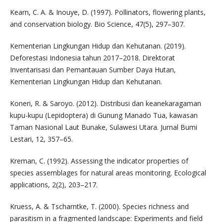
Kearn, C. A. & Inouye, D. (1997). Pollinators, flowering plants,
and conservation biology. Bio Science, 47(5), 297–307.
Kementerian Lingkungan Hidup dan Kehutanan. (2019).
Deforestasi Indonesia tahun 2017–2018. Direktorat
Inventarisasi dan Pemantauan Sumber Daya Hutan,
Kementerian Lingkungan Hidup dan Kehutanan.
Koneri, R. & Saroyo. (2012). Distribusi dan keanekaragaman
kupu-kupu (Lepidoptera) di Gunung Manado Tua, kawasan
Taman Nasional Laut Bunake, Sulawesi Utara. Jurnal Bumi
Lestari, 12, 357–65.
Kreman, C. (1992). Assessing the indicator properties of
species assemblages for natural areas monitoring. Ecological
applications, 2(2), 203–217.
Kruess, A. & Tscharntke, T. (2000). Species richness and
parasitism in a fragmented landscape: Experiments and field