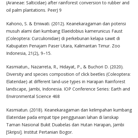
(Araneae: Salticidae) after rainforest conversion to rubber and
oil palm plantations. PeerJ 9
Kahono, S. & Erniwati. (2012). Keanekaragaman dan potensi
musuh alami dari kumbang Elaeidobius kamerunicus Faust
(Coleoptera: Curculionidae) di perkebunan kelapa sawit di
Kabupaten Penajam Paser Utara, Kalimantan Timur. Zoo
Indonesia, 21(2), 9–15.
Kasmiatun., Nazarreta, R., Hidayat, P., & Buchori D. (2020).
Diversity and species composition of click beetles (Coleoptera:
Elateridae) at different land-use types in Harapan Rainforest
landscape, Jambi, Indonesia. IOP Conference Series: Earth and
Environmental Science 468
Kasmiatun. (2018). Keanekaragaman dan kelimpahan kumbang
Elateridae pada empat tipe penggunaan lahan di lanskap
Taman Nasional Bukit Duabelas dan Hutan Harapan, Jambi
[Skripsi]. Institut Pertanian Bogor.