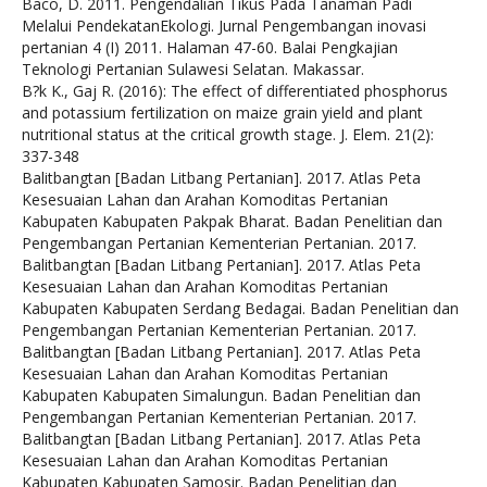
Baco, D. 2011. Pengendalian Tikus Pada Tanaman Padi
Melalui PendekatanEkologi. Jurnal Pengembangan inovasi
pertanian 4 (I) 2011. Halaman 47-60. Balai Pengkajian
Teknologi Pertanian Sulawesi Selatan. Makassar.
B?k K., Gaj R. (2016): The effect of differentiated phosphorus
and potassium fertilization on maize grain yield and plant
nutritional status at the critical growth stage. J. Elem. 21(2):
337-348
Balitbangtan [Badan Litbang Pertanian]. 2017. Atlas Peta
Kesesuaian Lahan dan Arahan Komoditas Pertanian
Kabupaten Kabupaten Pakpak Bharat. Badan Penelitian dan
Pengembangan Pertanian Kementerian Pertanian. 2017.
Balitbangtan [Badan Litbang Pertanian]. 2017. Atlas Peta
Kesesuaian Lahan dan Arahan Komoditas Pertanian
Kabupaten Kabupaten Serdang Bedagai. Badan Penelitian dan
Pengembangan Pertanian Kementerian Pertanian. 2017.
Balitbangtan [Badan Litbang Pertanian]. 2017. Atlas Peta
Kesesuaian Lahan dan Arahan Komoditas Pertanian
Kabupaten Kabupaten Simalungun. Badan Penelitian dan
Pengembangan Pertanian Kementerian Pertanian. 2017.
Balitbangtan [Badan Litbang Pertanian]. 2017. Atlas Peta
Kesesuaian Lahan dan Arahan Komoditas Pertanian
Kabupaten Kabupaten Samosir. Badan Penelitian dan