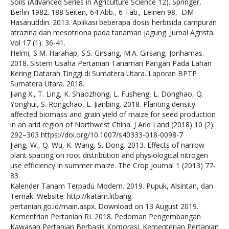
Soils (Advanced Series in Agriculture Science 12). Springer,
Berlin 1982. 188 Seiten, 64 Abb., 6 Tab., Leinen 98,–DM
Hasanuddin. 2013. Aplikasi beberapa dosis herbisida campuran
atrazina dan mesotriona pada tanaman jagung. Jurnal Agrista.
Vol 17 (1): 36-41.
Helmi, S.M. Harahap, S.S. Girsang, M.A. Girsang, Jonharnas.
2018. Sistem Usaha Pertanian Tanaman Pangan Pada Lahan
Kering Dataran Tinggi di Sumatera Utara. Laporan BPTP
Sumatera Utara. 2018.
Jiang X., T. Ling, K. Shaozhong, L. Fusheng, L. Donghao, Q.
Yonghui, S. Rongchao, L. Jianbing. 2018. Planting density
affected biomass and grain yield of maize for seed production
in an arid region of Northwest China. J Arid Land (2018) 10 (2):
292–303 https://doi.org/10.1007/s40333-018-0098-7
Jiang, W., Q. Wu, K. Wang, S. Dong. 2013. Effects of narrow
plant spacing on root distribution and physiological nitrogen
use efficiency in summer maize. The Crop Journal 1 (2013) 77-
83.
Kalender Tanam Terpadu Modern. 2019. Pupuk, Alsintan, dan
Ternak. Website: http://katam.litbang.
pertanian.go.id/main.aspx. Download on 13 August 2019.
Kementrian Pertanian RI. 2018. Pedoman Pengembangan
Kawasan Pertanian Berbasis Korporasi. Kementerian Pertanian