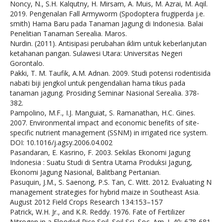
Noncy, N., S.H. Kalqutny, H. Mirsam, A. Muis, M. Azrai, M. Aqil.
2019. Pengenalan Fall Armyworm (Spodoptera frugiperda j.e.
smith) Hama Baru pada Tanaman Jagung di Indonesia. Balai
Penelitian Tanaman Serealia. Maros.
Nurdin. (2011). Antisipasi perubahan iklim untuk keberlanjutan
ketahanan pangan. Sulawesi Utara: Universitas Negeri
Gorontalo.
Pakki, T. M. Taufik, A.M. Adnan. 2009. Studi potensi rodentisida
nabati biji jengkol untuk pengendalian hama tikus pada
tanaman jagung. Prosiding Seminar Nasional Serealia. 378-
382.
Pampolino, M.F., I.J. Manguiat, S. Ramanathan, H.C. Gines.
2007. Environmental impact and economic benefits of site-
specific nutrient management (SSNM) in irrigated rice system.
DOI: 10.1016/j.agsy.2006.04.002
Pasandaran, E. Kasrino, F. 2003. Sekilas Ekonomi Jagung
Indonesia : Suatu Studi di Sentra Utama Produksi Jagung,
Ekonomi Jagung Nasional, Balitbang Pertanian.
Pasuquin, J.M., S. Saenong, P.S. Tan, C. Witt. 2012. Evaluating N
management strategies for hybrid maize in Southeast Asia.
August 2012 Field Crops Research 134:153–157
Patrick, W.H. Jr., and K.R. Reddy. 1976. Fate of Fertilizer
Nitrogen in a Flooded Rice Soil. Soil Sci. Soc. Am. J. 40: 678-681.