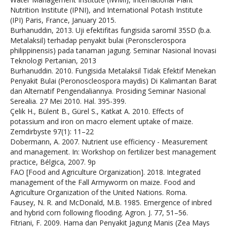
Nutrition Institute (IPNI), and International Potash Institute
(IPI) Paris, France, January 2015.
Burhanuddin, 2013. Uji efektifitas fungisida saromil 35SD (b.a.
Metalaksil) terhadap penyakit bulai (Peronsclerospora
philippinensis) pada tanaman jagung. Seminar Nasional Inovasi
Teknologi Pertanian, 2013
Burhanuddin. 2010. Fungisida Metalaksil Tidak Efektif Menekan
Penyakit Bulai (Peronoscleospora maydis) Di Kalimantan Barat
dan Alternatif Pengendaliannya. Prosiding Seminar Nasional
Serealia. 27 Mei 2010. Hal. 395-399.
Çelik H., Bülent B., Gürel S., Katkat A. 2010. Effects of
potassium and iron on macro element uptake of maize.
Zemdirbyste 97(1): 11–22
Dobermann, A. 2007. Nutrient use efficiency - Measurement
and management. In: Workshop on fertilizer best management
practice, Bélgica, 2007. 9p
FAO [Food and Agriculture Organization]. 2018. Integrated
management of the Fall Armyworm on maize. Food and
Agriculture Organization of the United Nations. Roma.
Fausey, N. R. and McDonald, M.B. 1985. Emergence of inbred
and hybrid corn following flooding. Agron. J. 77, 51–56.
Fitriani, F. 2009. Hama dan Penyakit Jagung Manis (Zea Mays