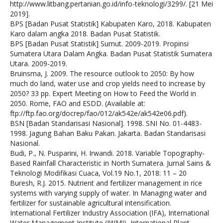
http://www.litbang.pertanian.go.id/info-teknologi/3299/. [21 Mei
2019].
BPS [Badan Pusat Statistik] Kabupaten Karo, 2018. Kabupaten
Karo dalam angka 2018. Badan Pusat Statistik.
BPS [Badan Pusat Statistik] Sumut. 2009-2019. Propinsi
Sumatera Utara Dalam Angka. Badan Pusat Statistik Sumatera
Utara. 2009-2019.
Bruinsma, J. 2009. The resource outlook to 2050: By how
much do land, water use and crop yields need to increase by
2050? 33 pp. Expert Meeting on How to Feed the World in
2050. Rome, FAO and ESDD. (Available at:
ftp://ftp.fao.org/docrep/fao/012/ak542e/ak542e06.pdf).
BSN [Badan Standarisasi Nasional]. 1998. SNI No. 01-4483-
1998. Jagung Bahan Baku Pakan. Jakarta. Badan Standarisasi
Nasional.
Budi, P., N. Pusparini, H. Irwandi. 2018. Variable Topography-
Based Rainfall Characteristic in North Sumatera. Jurnal Sains &
Teknologi Modifikasi Cuaca, Vol.19 No.1, 2018: 11 – 20
Buresh, R.J. 2015. Nutrient and fertilizer management in rice
systems with varying supply of water. In Managing water and
fertilizer for sustainable agricultural intensification.
International Fertilizer Industry Association (IFA), International
Water Management Institute (IWMI), International Plant