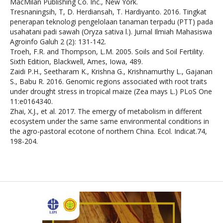
MacMilan Publishing Co. Inc., New York.
Tresnaningsih, T, D. Herdiansah, T. Hardiyanto. 2016. Tingkat
penerapan teknologi pengelolaan tanaman terpadu (PTT) pada
usahatani padi sawah (Oryza sativa l.). Jurnal Ilmiah Mahasiswa
Agroinfo Galuh 2 (2): 131-142.
Troeh, F.R. and Thompson, L.M. 2005. Soils and Soil Fertility.
Sixth Edition, Blackwell, Ames, Iowa, 489.
Zaidi P.H., Seetharam K., Krishna G., Krishnamurthy L., Gajanan
S., Babu R. 2016. Genomic regions associated with root traits
under drought stress in tropical maize (Zea mays L.) PLoS One
11:e0164340.
Zhai, X.J., et al. 2017. The emergy of metabolism in different
ecosystem under the same same environmental conditions in
the agro-pastoral ecotone of northern China. Ecol. Indicat.74,
198-204.