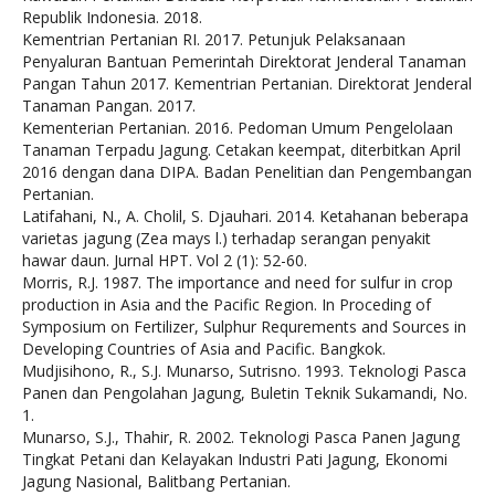
Republik Indonesia. 2018.
Kementrian Pertanian RI. 2017. Petunjuk Pelaksanaan
Penyaluran Bantuan Pemerintah Direktorat Jenderal Tanaman
Pangan Tahun 2017. Kementrian Pertanian. Direktorat Jenderal
Tanaman Pangan. 2017.
Kementerian Pertanian. 2016. Pedoman Umum Pengelolaan
Tanaman Terpadu Jagung. Cetakan keempat, diterbitkan April
2016 dengan dana DIPA. Badan Penelitian dan Pengembangan
Pertanian.
Latifahani, N., A. Cholil, S. Djauhari. 2014. Ketahanan beberapa
varietas jagung (Zea mays l.) terhadap serangan penyakit
hawar daun. Jurnal HPT. Vol 2 (1): 52-60.
Morris, R.J. 1987. The importance and need for sulfur in crop
production in Asia and the Pacific Region. In Proceding of
Symposium on Fertilizer, Sulphur Requrements and Sources in
Developing Countries of Asia and Pacific. Bangkok.
Mudjisihono, R., S.J. Munarso, Sutrisno. 1993. Teknologi Pasca
Panen dan Pengolahan Jagung, Buletin Teknik Sukamandi, No.
1.
Munarso, S.J., Thahir, R. 2002. Teknologi Pasca Panen Jagung
Tingkat Petani dan Kelayakan Industri Pati Jagung, Ekonomi
Jagung Nasional, Balitbang Pertanian.