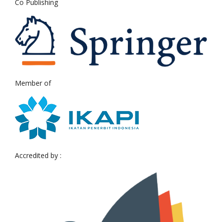
Co Publishing
Member of
Accredited by :