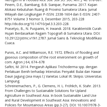
Pinem, D.E., Bambang, B.B. Sianipar, Purnama. 2017. Kajian
Alokasi Kebutuhan Ruang di Provinsi Sumatera Utara. Jurnal
Wilayah dan Lingkungan P-ISSN: 2338-1604 dan E-ISSN: 2407-
8751 Volume 3 Nomor 3, Desember 2015, 203-228
http://dx.doi.org/10.14710/jwl.3.3.203-228.
Prasetyo, B., N. Pusparini, H. Irwandi. 2018. Karakteristik Curah
Hujan Berdasarkan Ragam Topografi di Sumatera Utara. DOI:
10.29122/jstmc.v19i1.2787. Jurnal Sains & Teknologi Modifikasi
Cuaca.
Purvis, A.C. and Williamson, R.E. 1972. Effects of flooding and
gaseous composition of the root environment on growth of
corn. Agron J 64, 674–678
Safitri, M. 2014. Pengaruh Aplikasi Trichoderma spp. dengan
Perlakuan Benih terhadap Intensitas Penyakit Bulai dan Hawar
Daun Jagung (zea mays l.) Varietas Lokal IR. Skripsi. Universitas
Lampung.
Schreinemachers, P., G. Clemens, H. L. Fröhlich, K. Stahr. 2013.
From Challenges to Sustainable Solutions for Upland
Agriculture in Southeast Asia. In book Sustainable Land Use
and Rural Development in Southeast Asia: Innovations and
Policies for Mountainous Areas (pp.3-27). DOI: 10.1007/978-3-