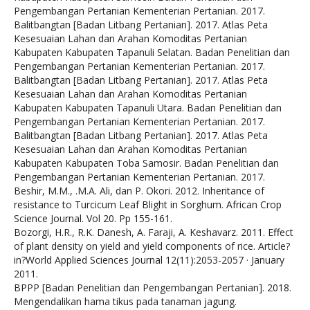
Pengembangan Pertanian Kementerian Pertanian. 2017.
Balitbangtan [Badan Litbang Pertanian]. 2017. Atlas Peta
Kesesuaian Lahan dan Arahan Komoditas Pertanian
Kabupaten Kabupaten Tapanuli Selatan. Badan Penelitian dan
Pengembangan Pertanian Kementerian Pertanian. 2017.
Balitbangtan [Badan Litbang Pertanian]. 2017. Atlas Peta
Kesesuaian Lahan dan Arahan Komoditas Pertanian
Kabupaten Kabupaten Tapanuli Utara. Badan Penelitian dan
Pengembangan Pertanian Kementerian Pertanian. 2017.
Balitbangtan [Badan Litbang Pertanian]. 2017. Atlas Peta
Kesesuaian Lahan dan Arahan Komoditas Pertanian
Kabupaten Kabupaten Toba Samosir. Badan Penelitian dan
Pengembangan Pertanian Kementerian Pertanian. 2017.
Beshir, M.M., .M.A. Ali, dan P. Okori. 2012. Inheritance of
resistance to Turcicum Leaf Blight in Sorghum. African Crop
Science Journal. Vol 20. Pp 155-161.
Bozorgi, H.R., R.K. Danesh, A. Faraji, A. Keshavarz. 2011. Effect
of plant density on yield and yield components of rice. Article?
in?World Applied Sciences Journal 12(11):2053-2057 · January
2011.
BPPP [Badan Penelitian dan Pengembangan Pertanian]. 2018.
Mengendalikan hama tikus pada tanaman jagung.