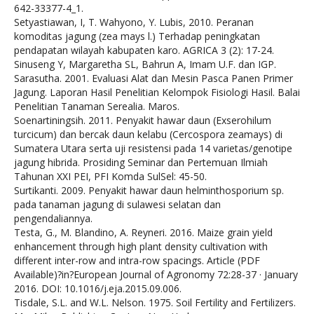
642-33377-4_1.
Setyastiawan, I, T. Wahyono, Y. Lubis, 2010. Peranan
komoditas jagung (zea mays l.) Terhadap peningkatan
pendapatan wilayah kabupaten karo. AGRICA 3 (2): 17-24.
Sinuseng Y, Margaretha SL, Bahrun A, Imam U.F. dan IGP.
Sarasutha. 2001. Evaluasi Alat dan Mesin Pasca Panen Primer
Jagung. Laporan Hasil Penelitian Kelompok Fisiologi Hasil. Balai
Penelitian Tanaman Serealia. Maros.
Soenartiningsih. 2011. Penyakit hawar daun (Exserohilum
turcicum) dan bercak daun kelabu (Cercospora zeamays) di
Sumatera Utara serta uji resistensi pada 14 varietas/genotipe
jagung hibrida. Prosiding Seminar dan Pertemuan Ilmiah
Tahunan XXI PEI, PFI Komda SulSel: 45-50.
Surtikanti. 2009. Penyakit hawar daun helminthosporium sp.
pada tanaman jagung di sulawesi selatan dan
pengendaliannya.
Testa, G., M. Blandino, A. Reyneri. 2016. Maize grain yield
enhancement through high plant density cultivation with
different inter-row and intra-row spacings. Article (PDF
Available)?in?European Journal of Agronomy 72:28-37 · January
2016. DOI: 10.1016/j.eja.2015.09.006.
Tisdale, S.L. and W.L. Nelson. 1975. Soil Fertility and Fertilizers.