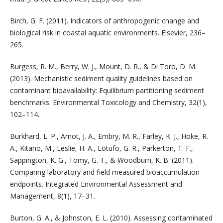
Birch, G. F. (2011). Indicators of anthropogenic change and
biological risk in coastal aquatic environments. Elsevier, 236–
265.
Burgess, R. M., Berry, W. J., Mount, D. R., & Di Toro, D. M.
(2013). Mechanistic sediment quality guidelines based on
contaminant bioavailability: Equilibrium partitioning sediment
benchmarks. Environmental Toxicology and Chemistry, 32(1),
102–114.
Burkhard, L. P., Arnot, J. A., Embry, M. R., Farley, K. J., Hoke, R.
A., Kitano, M., Leslie, H. A., Lotufo, G. R., Parkerton, T. F.,
Sappington, K. G., Tomy, G. T., & Woodburn, K. B. (2011).
Comparing laboratory and field measured bioaccumulation
endpoints. Integrated Environmental Assessment and
Management, 8(1), 17–31.
Burton, G. A., & Johnston, E. L. (2010). Assessing contaminated