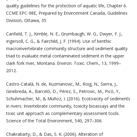
quality guidelines for the protection of aquatic life, Chapter 6.
CCME EPC-98E, Prepared by Environment Canada, Guidelines
Division, Ottawa, 35.
Canfield, T. J., Kimble, N. E., Grumbaugh, W. G., Dwyer, F. J.,
Ingersoll, C. G., & Fairchild, J. F. (1994). Use of benthic
macroinvertebrate community structure and sediment quality
triad to evaluate metal contaminated sediment in the upper
clark fork river, Montana. Environ. Toxic. Chem., 13, 1999–
2012.
Castro-Català, N. de, Kuzmanovic, M., Roig, N., Sierra, J.,
Ginebreda, A., Barceló, D., Pérez, S., Petrovic, M., Picó, Y.,
Schuhmacher, M., & Muñoz, I. (2016). Ecotoxicity of sediments
in rivers: Invertebrate community, toxicity bioassays and the
toxic unit approach as complementary assessment tools.
Science of the Total Environment, 540, 297–306.
Chakrabarty, D., & Das, S. K. (2006). Alteration of