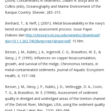
(2004). Contaminants in sediments. Dalam A. Borja and M.
Collins (eds), Oceanography and Marine Environment of the
Basque Country. Elsevier, 283–315.
Benhard, T., & Neff, J. (2001). Metal bioavailability in the navy’s
tiered ecological risk assessment process. Issue Paper.
Diakses dari
http://citeseerx.ist.psu.edu/viewdoc/download?
doi=10.1.1.202.7403&rep=rep1&type=pdf
. 15 hlm.
Besser, J. M., Kubitz, J. A., Ingersoll, C. G., Braselton, W. E., &
Giesy, J. P. (1995). Influences on copper bioaccumulation,
growth, and survival of the midge, Chironomus tentans, in
metal-contaminated sediments. Journal of Aquatic Ecosystem
Health, 4, 157–168.
Besser, J. M., Giesy, J. P., Kubitz, J. D., Verbrugge, D. A., Coon,
T. G., & Braselton, W. E. (1996b). Assessment of sediment
quality in dredged and undredged areas of the trenton channel
of the Detroit River, Michigan, USA, using the sediment quality
triad. J. Great Lakes Res., 22(3), 683–696.