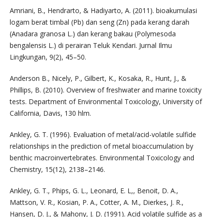
Amriani, B., Hendrarto, & Hadiyarto, A. (2011). bioakumulasi
logam berat timbal (Pb) dan seng (Zn) pada kerang darah
(Anadara granosa L.) dan kerang bakau (Polymesoda
bengalensis L.) di perairan Teluk Kendari. Jurnal Ilmu
Lingkungan, 9(2), 45–50.
Anderson B., Nicely, P., Gilbert, K., Kosaka, R., Hunt, J., &
Phillips, B. (2010). Overview of freshwater and marine toxicity
tests. Department of Environmental Toxicology, University of
California, Davis, 130 hlm.
Ankley, G. T. (1996). Evaluation of metal/acid-volatile sulfide
relationships in the prediction of metal bioaccumulation by
benthic macroinvertebrates. Environmental Toxicology and
Chemistry, 15(12), 2138–2146.
Ankley, G. T., Phips, G. L., Leonard, E. L,, Benoit, D. A.,
Mattson, V. R., Kosian, P. A., Cotter, A. M., Dierkes, J. R.,
Hansen, D. J., & Mahony, J. D. (1991). Acid volatile sulfide as a