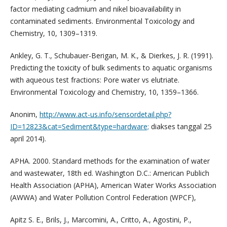
factor mediating cadmium and nikel bioavailability in
contaminated sediments. Environmental Toxicology and
Chemistry, 10, 1309–1319.
Ankley, G. T., Schubauer-Berigan, M. K., & Dierkes, J. R. (1991).
Predicting the toxicity of bulk sediments to aquatic organisms
with aqueous test fractions: Pore water vs elutriate.
Environmental Toxicology and Chemistry, 10, 1359–1366.
Anonim,
http://www.act-us.info/sensordetail.php?
ID=12823&cat=Sediment&type=hardware;
diakses tanggal 25
april 2014).
APHA. 2000. Standard methods for the examination of water
and wastewater, 18th ed. Washington D.C.: American Publich
Health Association (APHA), American Water Works Association
(AWWA) and Water Pollution Control Federation (WPCF),
Apitz S. E., Brils, J., Marcomini, A., Critto, A., Agostini, P.,