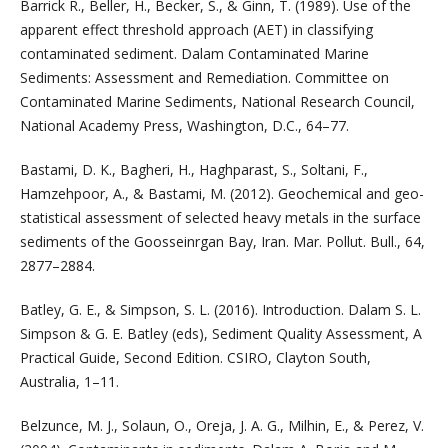
Barrick R., Beller, H., Becker, S., & Ginn, T. (1989). Use of the
apparent effect threshold approach (AET) in classifying
contaminated sediment. Dalam Contaminated Marine
Sediments: Assessment and Remediation. Committee on
Contaminated Marine Sediments, National Research Council,
National Academy Press, Washington, D.C., 64–77.
Bastami, D. K., Bagheri, H., Haghparast, S., Soltani, F.,
Hamzehpoor, A., & Bastami, M. (2012). Geochemical and geo-
statistical assessment of selected heavy metals in the surface
sediments of the Goosseinrgan Bay, Iran. Mar. Pollut. Bull., 64,
2877–2884.
Batley, G. E., & Simpson, S. L. (2016). Introduction. Dalam S. L.
Simpson & G. E. Batley (eds), Sediment Quality Assessment, A
Practical Guide, Second Edition. CSIRO, Clayton South,
Australia, 1–11.
Belzunce, M. J., Solaun, O., Oreja, J. A. G., Milhin, E., & Perez, V.