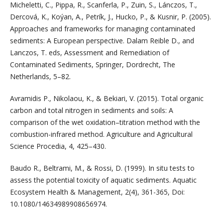
Micheletti, C., Pippa, R., Scanferla, P., Zuin, S., Lánczos, T.,
Dercová, K., Koýan, A., Petrík, J., Hucko, P., & Kusnir, P. (2005).
Approaches and frameworks for managing contaminated
sediments: A European perspective. Dalam Reible D., and
Lanczos, T. eds, Assessment and Remediation of
Contaminated Sediments, Springer, Dordrecht, The
Netherlands, 5–82.
Avramidis P., Nikolaou, K., & Bekiari, V. (2015). Total organic
carbon and total nitrogen in sediments and soils: A
comparison of the wet oxidation–titration method with the
combustion-infrared method. Agriculture and Agricultural
Science Procedia, 4, 425–430.
Baudo R., Beltrami, M., & Rossi, D. (1999). In situ tests to
assess the potential toxicity of aquatic sediments. Aquatic
Ecosystem Health & Management, 2(4), 361-365, Doi:
10.1080/14634989908656974.