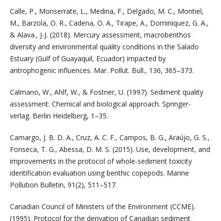
Calle, P., Monserrate, L., Medina, F., Delgado, M. C., Montiel,
M., Barzola, O. R., Cadena, O. A., Tirape, A., Dominiquez, G. A.,
& Alava., J-J. (2018). Mercury assessment, macrobenthos
diversity and environmental quality conditions in the Salado
Estuary (Gulf of Guayaquil, Ecuador) impacted by
antrophogenic influences. Mar. Pollut. Bull., 136, 365–373.
Calmano, W., Ahlf, W., & Fostner, U. (1997). Sediment quality
assessment: Chemical and biological approach. Springer-
verlag. Berlin Heidelberg, 1–35.
Camargo, J. B. D. A., Cruz, A. C. F., Campos, B. G., Araújo, G. S.,
Fonseca, T. G., Abessa, D. M. S. (2015). Use, development, and
improvements in the protocol of whole-sediment toxicity
identification evaluation using benthic copepods. Marine
Pollution Bulletin, 91(2), 511–517.
Canadian Council of Ministers of the Environment (CCME).
(1995). Protocol for the derivation of Canadian sediment