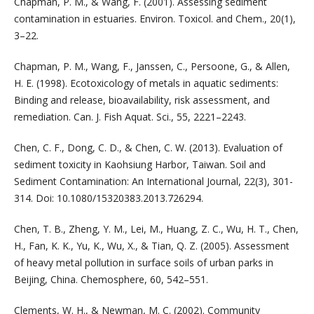
Chapman, P. M., & Wang, F. (2001). Assessing sediment
contamination in estuaries. Environ. Toxicol. and Chem., 20(1),
3–22.
Chapman, P. M., Wang, F., Janssen, C., Persoone, G., & Allen,
H. E. (1998). Ecotoxicology of metals in aquatic sediments:
Binding and release, bioavailability, risk assessment, and
remediation. Can. J. Fish Aquat. Sci., 55, 2221–2243.
Chen, C. F., Dong, C. D., & Chen, C. W. (2013). Evaluation of
sediment toxicity in Kaohsiung Harbor, Taiwan. Soil and
Sediment Contamination: An International Journal, 22(3), 301-
314. Doi: 10.1080/15320383.2013.726294.
Chen, T. B., Zheng, Y. M., Lei, M., Huang, Z. C., Wu, H. T., Chen,
H., Fan, K. K., Yu, K., Wu, X., & Tian, Q. Z. (2005). Assessment
of heavy metal pollution in surface soils of urban parks in
Beijing, China. Chemosphere, 60, 542–551.
Clements, W. H., & Newman, M. C. (2002). Community