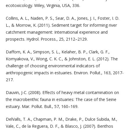
ecotoxicology. Wiley, Virginia, USA, 336.
Collins, A. L., Naden, P. S., Sear, D. A., Jones, J. I., Foster, I. D.
L., & Morrow, K. (2011). Sediment target for informing river
catchment management: International experience and
prospects. Hydrol. Process., 25, 2112–2129.
Dafforn, K. A., Simpson, S. L., Kelaher, B. P., Clark, G. F.,
Komyakova, V., Wong, C. K. C., & Johnston, E. L. (2012). The
challenge of choosing environmental indicators of
anthropogenic impacts in estuaries. Environ. Pollut., 163, 2017-
217.
Dauvin, J-C. (2008). Effects of heavy metal contamination on
the macrobenthic fauna in estuaries: The case of the Seine
estuary. Mar. Pollut. Bull., 57, 160–169.
DelValls, T. A., Chapman, P. M., Drake, P., Dulce Subida, M.,
Vale, C., de la Reguera, D. F., & Blasco, J. (2007). Benthos