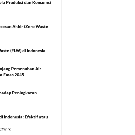
la Produksi dan Konsumsi
sesan Akhir (Zero Waste
aste (FLW) di Indonesia
anjang Pemenuhan Air
ia Emas 2045
rhadap Peningkatan
i Indonesia: Efektif atau
erwira