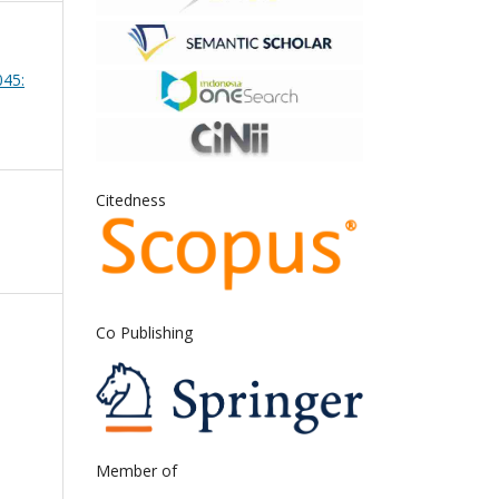
045:
Citedness
Co Publishing
Member of