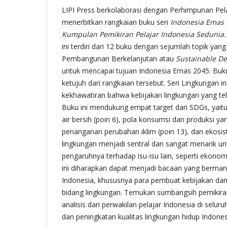
LIPI Press berkolaborasi dengan Perhimpunan Pela
menerbitkan rangkaian buku seri
Indonesia Emas 
Kumpulan Pemikiran Pelajar Indonesia Sedunia
ini terdiri dari 12 buku dengan sejumlah topik y
Pembangunan Berkelanjutan atau
Sustainable D
untuk mencapai tujuan Indonesia Emas 2045. Buku
ketujuh dari rangkaian tersebut. Seri Lingkungan ini
kekhawatiran bahwa kebijakan lingkungan yang tela
Buku ini mendukung empat target dari SDGs, yait
air bersih (poin 6), pola konsumsi dan produksi ya
penanganan perubahan iklim (poin 13), dan ekosist
lingkungan menjadi sentral dan sangat menarik un
pengaruhnya terhadap isu-isu lain, seperti ekonomi
ini diharapkan dapat menjadi bacaan yang berman
Indonesia, khususnya para pembuat kebijakan da
bidang lingkungan. Temukan sumbangsih pemikiran,
analisis dari perwakilan pelajar Indonesia di selur
dan peningkatan kualitas lingkungan hidup Indon