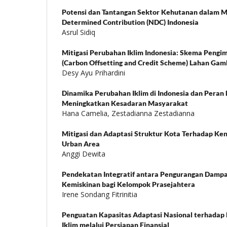
Potensi dan Tantangan Sektor Kehutanan dalam M
Determined Contribution (NDC) Indonesia
Asrul Sidiq
Mitigasi Perubahan Iklim Indonesia: Skema Pengi
(Carbon Offsetting and Credit Scheme) Lahan Gam
Desy Ayu Prihardini
Dinamika Perubahan Iklim di Indonesia dan Peran
Meningkatkan Kesadaran Masyarakat
Hana Camelia, Zestadianna Zestadianna
Mitigasi dan Adaptasi Struktur Kota Terhadap Ke
Urban Area
Anggi Dewita
Pendekatan Integratif antara Pengurangan Dampa
Kemiskinan bagi Kelompok Prasejahtera
Irene Sondang Fitrinitia
Penguatan Kapasitas Adaptasi Nasional terhadap 
Iklim melalui Persiapan Finansial