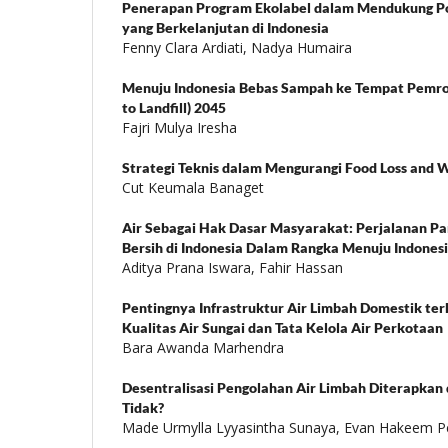
Penerapan Program Ekolabel dalam Mendukung Po
yang Berkelanjutan di Indonesia
Fenny Clara Ardiati, Nadya Humaira
Menuju Indonesia Bebas Sampah ke Tempat Pemro
to Landfill) 2045
Fajri Mulya Iresha
Strategi Teknis dalam Mengurangi Food Loss and W
Cut Keumala Banaget
Air Sebagai Hak Dasar Masyarakat: Perjalanan P
Bersih di Indonesia Dalam Rangka Menuju Indones
Aditya Prana Iswara, Fahir Hassan
Pentingnya Infrastruktur Air Limbah Domestik te
Kualitas Air Sungai dan Tata Kelola Air Perkotaan
Bara Awanda Marhendra
Desentralisasi Pengolahan Air Limbah Diterapkan d
Tidak?
Made Urmylla Lyyasintha Sunaya, Evan Hakeem P