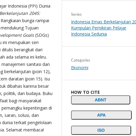
jar Indonesia (PPI) Dunia
Berkelanjutan 2045:
Series
.
Rangkaian bunga rampai
Indonesia Emas Berkelanjutan 2
Kumpulan Pemikiran Pelajar
ang mendukung Tujuan
Indonesia Sedunia
evelopment Goals
(SDGs)
 ini merupakan seri
 ditulis berangkat dari
h ada selama ini keliru.
Categories
u manajemen sanitasi dan
Ekonomi
ng berkelanjutan (poin 12),
em daratan (poin 15). Isu
tuk dibahas karena besar
HOW TO CITE
, politik, dan budaya. Buku
ABNT
faat bagi masyarakat
n pemangku kepentingan di
 saran, solusi, dan
APA
uh dunia terkait pengelolaan
esia. Selamat membaca!
ISO