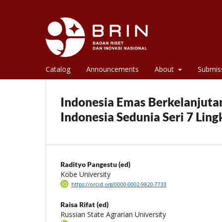
Catalog
Announcements
About
Submis
Indonesia Emas Berkelanjuta
Indonesia Sedunia Seri 7 Lin
Radityo Pangestu (ed)
Kobe University
https://orcid.org/0000-0002-9820-7733
Raisa Rifat (ed)
Russian State Agrarian University