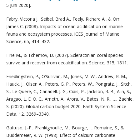
5 Juni 2020].
Fabry, Victoria J., Seibel, Brad A., Feely, Richard A., & Orr,
James C. (2008). Impacts of ocean acidification on marine
fauna and ecosystem processes. ICES Journal of Marine
Science, 65, 414–432.
Fine M., & Tchernov, D. (2007). Scleractinian coral species
survive and recover from decalcification. Science, 315, 1811.
Friedlingstein, P., O’Sullivan, M., Jones, M. W., Andrew, R. M.,
Hauck, J., Olsen A., Peters, G. P., Peters, W., Pongratz, J., Sitch,
S., Le Quere, C., Canadell. J. G., Ciais, P., Jackson, R. B., Alin, S.,
Aragao, L. E. O. C., Arneth, A., Arora, V., Bates, N. R., …, Zaehle,
S. (2020). Global carbon budget 2020. Earth System Science
Data, 12, 3269–3340.
Gattuso, J.-P., Frankignoulle, M., Bourge, I., Romaine, S., &
Buddemeier, R. W. (1998). Effect of calcium carbonate