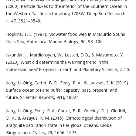
(2000). Particle fluxes to the interior of the Southern Ocean in
the Western Pacific sector along 1708W. Deep Sea Research
II, 47, 3521–3548.
Hopkins, T. L. (1987). Midwater food web in McMurdo Sound,
Ross Sea, Antarctica. Marine Biology, 96, 93–106.
Iskandar, I., Mardiansyah, W., Lestari, D.O., & Masumoto, Y.
(2020). What did determine the warming trend in the
Indonesian sea? Progress in Earth and Planetary Science, 7, 20.
Jiang, Li-Qing, Carter, B. R., Feely, R. A., & Lauvset, S. K. (2019).
Surface ocean pH and buffer capacity: past, present, and
future. Scientific Reports, 9(1), 18624.
Jiang, Li-Qing, Feely, R. A., Carter, B. R., Greeley, D. J., Gledhill,
D. K., & Arzayus, K. M. (2015). Climatological distribution of
aragonite saturation state in the global oceans. Global
Biogeochem Cycles, 29, 1656–1673.