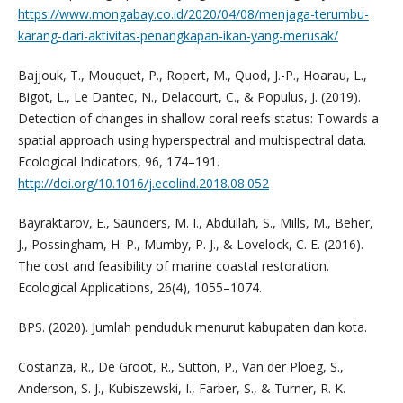
https://www.mongabay.co.id/2020/04/08/menjaga-terumbu-
karang-dari-aktivitas-penangkapan-ikan-yang-merusak/
Bajjouk, T., Mouquet, P., Ropert, M., Quod, J.-P., Hoarau, L.,
Bigot, L., Le Dantec, N., Delacourt, C., & Populus, J. (2019).
Detection of changes in shallow coral reefs status: Towards a
spatial approach using hyperspectral and multispectral data.
Ecological Indicators, 96, 174–191.
http://doi.org/10.1016/j.ecolind.2018.08.052
Bayraktarov, E., Saunders, M. I., Abdullah, S., Mills, M., Beher,
J., Possingham, H. P., Mumby, P. J., & Lovelock, C. E. (2016).
The cost and feasibility of marine coastal restoration.
Ecological Applications, 26(4), 1055–1074.
BPS. (2020). Jumlah penduduk menurut kabupaten dan kota.
Costanza, R., De Groot, R., Sutton, P., Van der Ploeg, S.,
Anderson, S. J., Kubiszewski, I., Farber, S., & Turner, R. K.