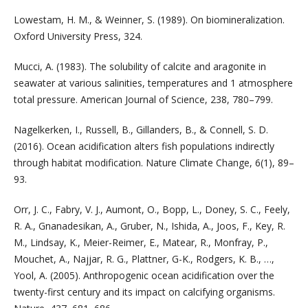
Lowestam, H. M., & Weinner, S. (1989). On biomineralization.
Oxford University Press, 324.
Mucci, A. (1983). The solubility of calcite and aragonite in
seawater at various salinities, temperatures and 1 atmosphere
total pressure. American Journal of Science, 238, 780–799.
Nagelkerken, I., Russell, B., Gillanders, B., & Connell, S. D.
(2016). Ocean acidification alters fish populations indirectly
through habitat modification. Nature Climate Change, 6(1), 89–
93.
Orr, J. C., Fabry, V. J., Aumont, O., Bopp, L., Doney, S. C., Feely,
R. A., Gnanadesikan, A., Gruber, N., Ishida, A., Joos, F., Key, R.
M., Lindsay, K., Meier-Reimer, E., Matear, R., Monfray, P.,
Mouchet, A., Najjar, R. G., Plattner, G-K., Rodgers, K. B., …,
Yool, A. (2005). Anthropogenic ocean acidification over the
twenty-first century and its impact on calcifying organisms.