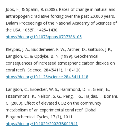
Joos, F., & Spahni, R. (2008). Rates of change in natural and
anthropogenic radiative forcing over the past 20,000 years.
Dalam Proceedings of the National Academy of Sciences of
the USA, 105(5), 1425–1430.
https://doi.org/10.1073/pnas.0707386105
Kleypas, J. A., Buddemeier, R. W., Archer, D., Gattuso, J-P.,
Langdon, C., & Opdyke, B. N. (1999). Geochemical
consequences of increased atmospheric carbon dioxide on
coral reefs. Science, 284(5411), 118–120.
https://doi.org/10.1126/science.284.5411.118
Langdon, C., Broecker, W. S., Hammond, D. E., Glenn, E.,
Fitzsimmons, K., Nelson, S. G., Peng, T-S., Hajdas, I., Bonani,
G. (2003). Effect of elevated CO2 on the community
metabolism of an experimental coral reef. Global
Biogeochemical Cycles, 17 (1), 1011.
https://doi.org/10.1029/2002GB001941