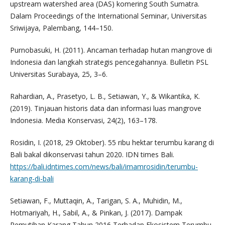
upstream watershed area (DAS) komering South Sumatra.
Dalam Proceedings of the International Seminar, Universitas
Sriwijaya, Palembang, 144–150.
Purnobasuki, H. (2011). Ancaman terhadap hutan mangrove di
Indonesia dan langkah strategis pencegahannya. Bulletin PSL
Universitas Surabaya, 25, 3–6.
Rahardian, A., Prasetyo, L. B., Setiawan, Y., & Wikantika, K.
(2019). Tinjauan historis data dan informasi luas mangrove
Indonesia. Media Konservasi, 24(2), 163–178.
Rosidin, I. (2018, 29 Oktober). 55 ribu hektar terumbu karang di
Bali bakal dikonservasi tahun 2020. IDN times Bali.
https://bali.idntimes.com/news/bali/imamrosidin/terumbu-
karang-di-bali
Setiawan, F., Muttaqin, A., Tarigan, S. A., Muhidin, M.,
Hotmariyah, H., Sabil, A., & Pinkan, J. (2017). Dampak
Pemutihan Karang Tahun 2016 Terhadap Ekosistem Terumbu