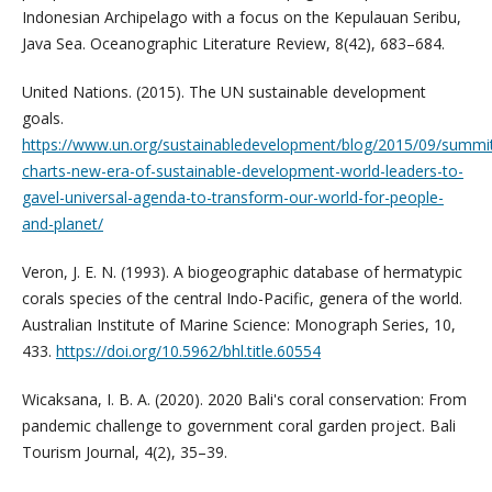
Indonesian Archipelago with a focus on the Kepulauan Seribu,
Java Sea. Oceanographic Literature Review, 8(42), 683–684.
United Nations. (2015). The UN sustainable development
goals.
https://www.un.org/sustainabledevelopment/blog/2015/09/summi
charts-new-era-of-sustainable-development-world-leaders-to-
gavel-universal-agenda-to-transform-our-world-for-people-
and-planet/
Veron, J. E. N. (1993). A biogeographic database of hermatypic
corals species of the central Indo-Pacific, genera of the world.
Australian Institute of Marine Science: Monograph Series, 10,
433.
https://doi.org/10.5962/bhl.title.60554
Wicaksana, I. B. A. (2020). 2020 Bali's coral conservation: From
pandemic challenge to government coral garden project. Bali
Tourism Journal, 4(2), 35–39.