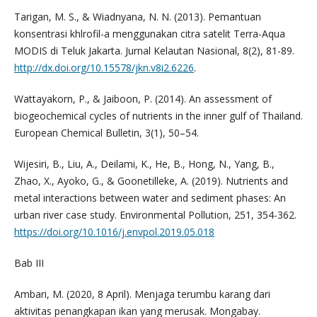
Tarigan, M. S., & Wiadnyana, N. N. (2013). Pemantuan
konsentrasi khlrofil-a menggunakan citra satelit Terra-Aqua
MODIS di Teluk Jakarta. Jurnal Kelautan Nasional, 8(2), 81-89.
http://dx.doi.org/10.15578/jkn.v8i2.6226
.
Wattayakorn, P., & Jaiboon, P. (2014). An assessment of
biogeochemical cycles of nutrients in the inner gulf of Thailand.
European Chemical Bulletin, 3(1), 50–54.
Wijesiri, B., Liu, A., Deilami, K., He, B., Hong, N., Yang, B.,
Zhao, X., Ayoko, G., & Goonetilleke, A. (2019). Nutrients and
metal interactions between water and sediment phases: An
urban river case study. Environmental Pollution, 251, 354-362.
https://doi.org/10.1016/j.envpol.2019.05.018
Bab III
Ambari, M. (2020, 8 April). Menjaga terumbu karang dari
aktivitas penangkapan ikan yang merusak. Mongabay.