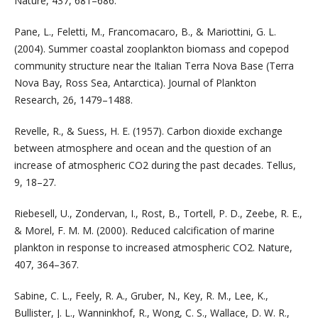
Nature, 437, 681–686.
Pane, L., Feletti, M., Francomacaro, B., & Mariottini, G. L.
(2004). Summer coastal zooplankton biomass and copepod
community structure near the Italian Terra Nova Base (Terra
Nova Bay, Ross Sea, Antarctica). Journal of Plankton
Research, 26, 1479–1488.
Revelle, R., & Suess, H. E. (1957). Carbon dioxide exchange
between atmosphere and ocean and the question of an
increase of atmospheric CO2 during the past decades. Tellus,
9, 18–27.
Riebesell, U., Zondervan, I., Rost, B., Tortell, P. D., Zeebe, R. E.,
& Morel, F. M. M. (2000). Reduced calcification of marine
plankton in response to increased atmospheric CO2. Nature,
407, 364–367.
Sabine, C. L., Feely, R. A., Gruber, N., Key, R. M., Lee, K.,
Bullister, J. L., Wanninkhof, R., Wong, C. S., Wallace, D. W. R.,