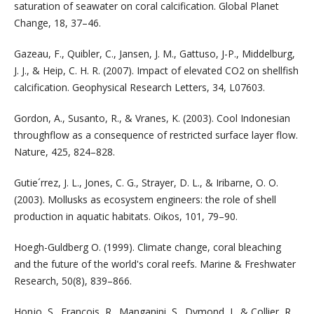
saturation of seawater on coral calcification. Global Planet
Change, 18, 37–46.
Gazeau, F., Quibler, C., Jansen, J. M., Gattuso, J-P., Middelburg,
J. J., & Heip, C. H. R. (2007). Impact of elevated CO2 on shellfish
calcification. Geophysical Research Letters, 34, L07603.
Gordon, A., Susanto, R., & Vranes, K. (2003). Cool Indonesian
throughflow as a consequence of restricted surface layer flow.
Nature, 425, 824–828.
Gutie´rrez, J. L., Jones, C. G., Strayer, D. L., & Iribarne, O. O.
(2003). Mollusks as ecosystem engineers: the role of shell
production in aquatic habitats. Oikos, 101, 79–90.
Hoegh-Guldberg O. (1999). Climate change, coral bleaching
and the future of the world's coral reefs. Marine & Freshwater
Research, 50(8), 839–866.
Honjo, S., Francois, R., Manganini, S., Dymond, J., & Collier, R.