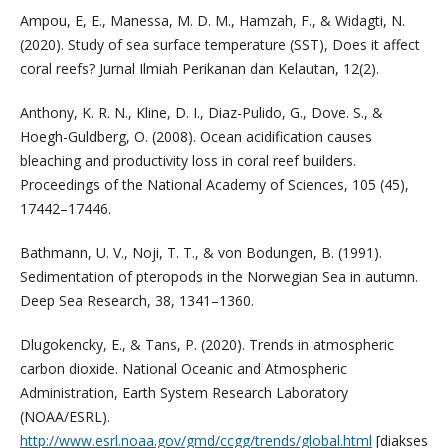
Ampou, E, E., Manessa, M. D. M., Hamzah, F., & Widagti, N.
(2020). Study of sea surface temperature (SST), Does it affect
coral reefs? Jurnal Ilmiah Perikanan dan Kelautan, 12(2).
Anthony, K. R. N., Kline, D. I., Diaz-Pulido, G., Dove. S., &
Hoegh-Guldberg, O. (2008). Ocean acidification causes
bleaching and productivity loss in coral reef builders.
Proceedings of the National Academy of Sciences, 105 (45),
17442–17446.
Bathmann, U. V., Noji, T. T., & von Bodungen, B. (1991).
Sedimentation of pteropods in the Norwegian Sea in autumn.
Deep Sea Research, 38, 1341–1360.
Dlugokencky, E., & Tans, P. (2020). Trends in atmospheric
carbon dioxide. National Oceanic and Atmospheric
Administration, Earth System Research Laboratory
(NOAA/ESRL).
http://www.esrl.noaa.gov/gmd/ccgg/trends/global.html
[diakses