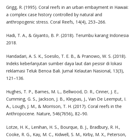
Grigg, R. (1995). Coral reefs in an urban embayment in Hawaii:
a complex case history controlled by natural and
anthropogenic stress. Coral Reefs, 14(4), 253–266.
Hadi, T. A., & Giyanto, B. P. (2018). Terumbu karang Indonesia
2018.
Handadari, A. S. K., Soesilo, T. E. B., & Pranowo, W. S. (2018).
Indeks keberlanjutan sumber daya laut dan pesisir di lokasi
reklamasi Teluk Benoa Bali. Jurnal Kelautan Nasional, 13(3),
121–136.
Hughes, T. P., Barnes, M. L., Bellwood, D. R., Cinner, J. E.,
Cumming, G. S., Jackson, J. B., Kleypas, J., Van De Leemput, I.
A., Lough, J. M., & Morrison, T. H. (2017). Coral reefs in the
Anthropocene. Nature, 546(7656), 82–90.
Lotze, H. K., Lenihan, H. S., Bourque, B. J., Bradbury, R. H.,
Cooke, R. G., Kay, M. C., Kidwell, S. M., Kirby, M. X., Peterson,