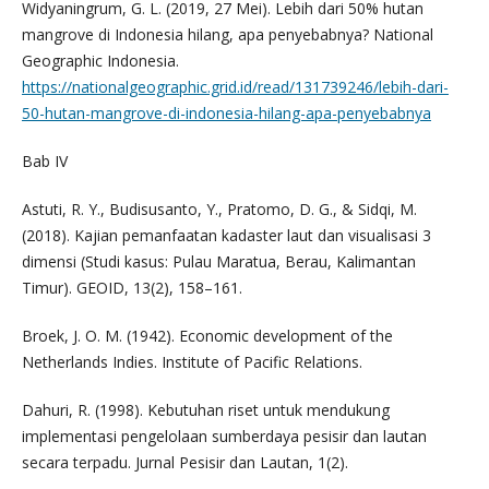
Widyaningrum, G. L. (2019, 27 Mei). Lebih dari 50% hutan
mangrove di Indonesia hilang, apa penyebabnya? National
Geographic Indonesia.
https://nationalgeographic.grid.id/read/131739246/lebih-dari-
50-hutan-mangrove-di-indonesia-hilang-apa-penyebabnya
Bab IV
Astuti, R. Y., Budisusanto, Y., Pratomo, D. G., & Sidqi, M.
(2018). Kajian pemanfaatan kadaster laut dan visualisasi 3
dimensi (Studi kasus: Pulau Maratua, Berau, Kalimantan
Timur). GEOID, 13(2), 158–161.
Broek, J. O. M. (1942). Economic development of the
Netherlands Indies. Institute of Pacific Relations.
Dahuri, R. (1998). Kebutuhan riset untuk mendukung
implementasi pengelolaan sumberdaya pesisir dan lautan
secara terpadu. Jurnal Pesisir dan Lautan, 1(2).