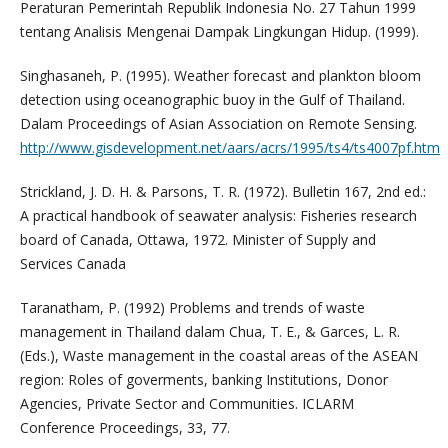
Peraturan Pemerintah Republik Indonesia No. 27 Tahun 1999
tentang Analisis Mengenai Dampak Lingkungan Hidup. (1999).
Singhasaneh, P. (1995). Weather forecast and plankton bloom
detection using oceanographic buoy in the Gulf of Thailand.
Dalam Proceedings of Asian Association on Remote Sensing.
http://www.gisdevelopment.net/aars/acrs/1995/ts4/ts4007pf.htm
Strickland, J. D. H. & Parsons, T. R. (1972). Bulletin 167, 2nd ed.:
A practical handbook of seawater analysis: Fisheries research
board of Canada, Ottawa, 1972. Minister of Supply and
Services Canada
Taranatham, P. (1992) Problems and trends of waste
management in Thailand dalam Chua, T. E., & Garces, L. R.
(Eds.), Waste management in the coastal areas of the ASEAN
region: Roles of goverments, banking Institutions, Donor
Agencies, Private Sector and Communities. ICLARM
Conference Proceedings, 33, 77.