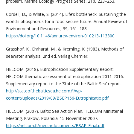
problem. Marine Ecology Progress Series, 210, 223–253.
Cordell, D., & White, S. (2014). Life’s bottleneck: Sustaining the
world’s phosphorus for a food secure future. Annual Review of
Environment and Resources, 39, 161–188.
https://doi.org/10.1146/annurev-environ-010213-113300
Grasshof, K., Ehrharat, M., & Kremling, K. (1983). Methods of
seawater analysis, 2nd ed. Verlag Chemier.
HELCOM. (2018). Eutrophication Supplementary Report:
HELCOM thematic assessment of eutrophication 2011-2016.
Supplementary report to the ‘State of the Baltic Sea’ report.
http://stateofthebalticsea.helcom.fi/wp-
content/uploads/2019/09/BSEP156-Eutrophicatio.pdf
HELCOM. (2007). Baltic Sea Action Plan. HELCOM Ministerial
Meeting. Krakow, Polandia. 15 November 2007.
https://helcom.fi/media/documents/BSAP_Final.pdf