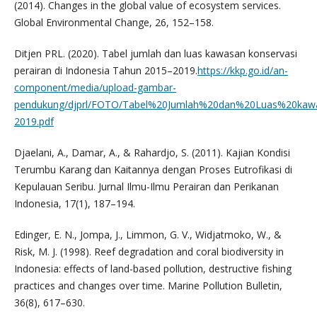
(2014). Changes in the global value of ecosystem services.
Global Environmental Change, 26, 152–158.
Ditjen PRL. (2020). Tabel jumlah dan luas kawasan konservasi
perairan di Indonesia Tahun 2015–2019.
https://kkp.go.id/an-
component/media/upload-gambar-
pendukung/djprl/FOTO/Tabel%20Jumlah%20dan%20Luas%20kaw
2019.pdf
Djaelani, A., Damar, A., & Rahardjo, S. (2011). Kajian Kondisi
Terumbu Karang dan Kaitannya dengan Proses Eutrofikasi di
Kepulauan Seribu. Jurnal Ilmu-Ilmu Perairan dan Perikanan
Indonesia, 17(1), 187–194.
Edinger, E. N., Jompa, J., Limmon, G. V., Widjatmoko, W., &
Risk, M. J. (1998). Reef degradation and coral biodiversity in
Indonesia: effects of land-based pollution, destructive fishing
practices and changes over time. Marine Pollution Bulletin,
36(8), 617–630.