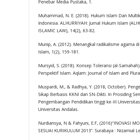
Penebar Media Pustaka, 1.
Muhammad, N. E. (2018). Hukum Islam Dan Multikult
Indonesia. ALHURRIYAH: Jurnal Hukum Islam (A
ISLAMIC LAW), 14(2), 63-82.
Munip, A. (2012). Menangkal radikalisme agama di 
Islam, 1(2), 159-181.
Mursyid, S. (2018). Konsep Toleransi (al-Samaha
Perspektif Islam. Aqlam: Journal of Islam and Plurali
Muspardi, M., & Radhya, Y. (2018, October). Peng
Sikap Berbasis KKNI dan SN-Dikti. In Prosiding Se
Pengembangan Pendidikan tinggi ke-III Universitas
Universitas Andalas.
Nurdiansya, N & Fahyuni, E.F, (2016)“INOVASI
SESUAI KURIKULUM 2013”. Surabaya : Nizamial Le