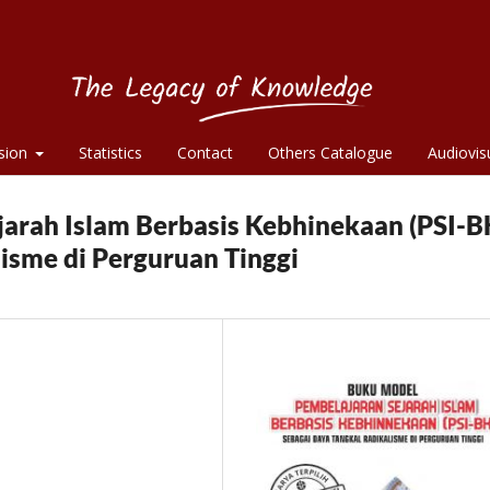
sion
Statistics
Contact
Others Catalogue
Audiovis
arah Islam Berbasis Kebhinekaan (PSI-B
isme di Perguruan Tinggi