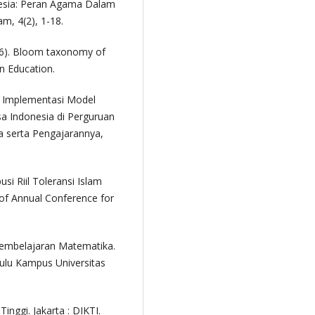
nesia: Peran Agama Dalam
m, 4(2), 1-18.
956). Bloom taxonomy of
n Education.
9). Implementasi Model
a Indonesia di Perguruan
ia serta Pengajarannya,
usi Riil Toleransi Islam
of Annual Conference for
Pembelajaran Matematika.
kulu Kampus Universitas
Tinggi. Jakarta : DIKTI.