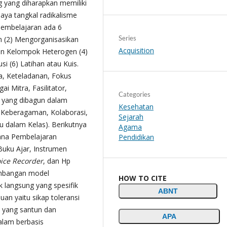
ng yang diharapkan memiliki
ya tangkal radikalisme
 pembelajaran ada 6
Series
an (2) Mengorganisasikan
Acquisition
an Kelompok Heterogen (4)
si (6) Latihan atau Kuis.
wa, Keteladanan, Fokus
 Mitra, Fasilitator,
Categories
l yang dibagun dalam
Kesehatan
 Keberagaman, Kolaborasi,
Sejarah
au dalam Kelas). Berikutnya
Agama
ana Pembelajaran
Pendidikan
Buku Ajar, Instrumen
ice Recorder
, dan Hp
embangan model
HOW TO CITE
 langsung yang spesifik
ABNT
an yaitu sikap toleransi
i yang santun dan
APA
alam berbasis