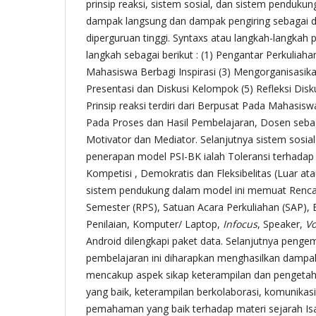
prinsip reaksi, sistem sosial, dan sistem penduku
dampak langsung dan dampak pengiring sebagai da
diperguruan tinggi. Syntaxs atau langkah-langkah
langkah sebagai berikut : (1) Pengantar Perkuliah
Mahasiswa Berbagi Inspirasi (3) Mengorganisasik
Presentasi dan Diskusi Kelompok (5) Refleksi Disku
Prinsip reaksi terdiri dari Berpusat Pada Mahasis
Pada Proses dan Hasil Pembelajaran, Dosen sebagai
Motivator dan Mediator. Selanjutnya sistem sosia
penerapan model PSI-BK ialah Toleransi terhadap
Kompetisi , Demokratis dan Fleksibelitas (Luar at
sistem pendukung dalam model ini memuat Renc
Semester (RPS), Satuan Acara Perkuliahan (SAP), 
Penilaian, Komputer/ Laptop,
Infocus
, Speaker,
Vo
Android dilengkapi paket data. Selanjutnya peng
pembelajaran ini diharapkan menghasilkan dampak
mencakup aspek sikap keterampilan dan pengetahu
yang baik, keterampilan berkolaborasi, komunikas
pemahaman yang baik terhadap materi sejarah Is