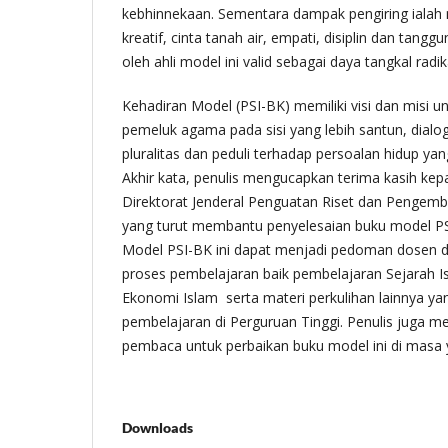
kebhinnekaan. Sementara dampak pengiring ialah m
kreatif, cinta tanah air, empati, disiplin dan tanggun
oleh ahli model ini valid sebagai daya tangkal radik
Kehadiran Model (PSI-BK) memiliki visi dan misi u
pemeluk agama pada sisi yang lebih santun, dialogi
pluralitas dan peduli terhadap persoalan hidup ya
Akhir kata, penulis mengucapkan terima kasih ke
Direktorat Jenderal Penguatan Riset dan Pengemb
yang turut membantu penyelesaian buku model PSI
Model PSI-BK ini dapat menjadi pedoman dosen 
proses pembelajaran baik pembelajaran Sejarah I
Ekonomi Islam serta materi perkulihan lainnya ya
pembelajaran di Perguruan Tinggi. Penulis juga m
pembaca untuk perbaikan buku model ini di masa 
Downloads