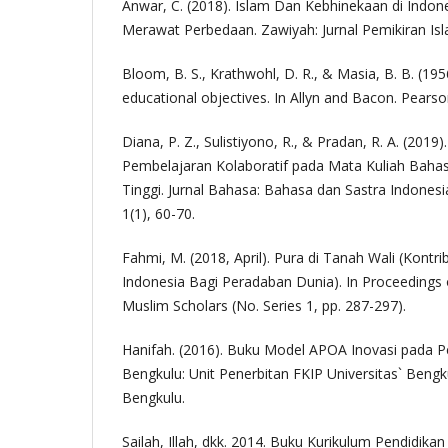
Anwar, C. (2018). Islam Dan Kebhinekaan di Indo
Merawat Perbedaan. Zawiyah: Jurnal Pemikiran Isla
Bloom, B. S., Krathwohl, D. R., & Masia, B. B. (1
educational objectives. In Allyn and Bacon. Pearso
Diana, P. Z., Sulistiyono, R., & Pradan, R. A. (201
Pembelajaran Kolaboratif pada Mata Kuliah Bahas
Tinggi. Jurnal Bahasa: Bahasa dan Sastra Indones
1(1), 60-70.
Fahmi, M. (2018, April). Pura di Tanah Wali (Kontrib
Indonesia Bagi Peradaban Dunia). In Proceedings 
Muslim Scholars (No. Series 1, pp. 287-297).
Hanifah. (2016). Buku Model APOA Inovasi pada 
Bengkulu: Unit Penerbitan FKIP Universitas` Beng
Bengkulu.
Sailah, Illah, dkk. 2014. Buku Kurikulum Pendidikan 