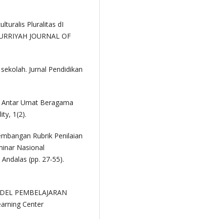
uralis Pluralitas dI
LHURRIYAH JOURNAL OF
sekolah. Jurnal Pendidikan
h) Antar Umat Beragama
ty, 1(2).
embangan Rubrik Penilaian
minar Nasional
 Andalas (pp. 27-55).
 MODEL PEMBELAJARAN
arning Center