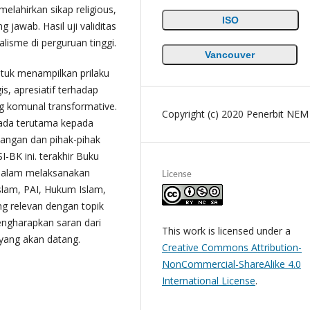
elahirkan sikap religious,
ISO
g jawab. Hasil uji validitas
alisme di perguruan tinggi.
Vancouver
ntuk menampilkan prilaku
s, apresiatif terhadap
ng komunal transformative.
Copyright (c) 2020 Penerbit NEM
pada terutama kepada
angan dan pihak-pihak
-BK ini. terakhir Buku
dalam melaksanakan
License
slam, PAI, Hukum Islam,
ng relevan dengan topik
engharapkan saran dari
This work is licensed under a
yang akan datang.
Creative Commons Attribution-
NonCommercial-ShareAlike 4.0
International License
.