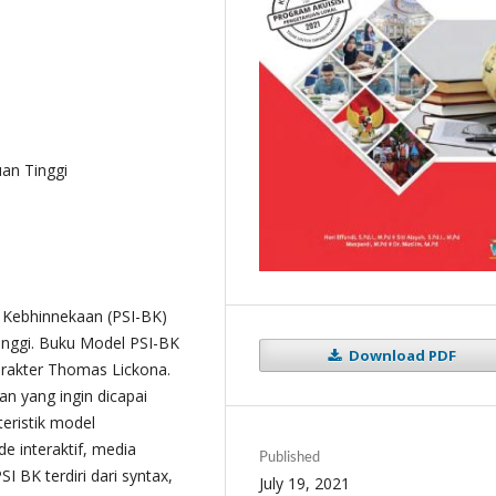
an Tinggi
 Kebhinnekaan (PSI-BK)
inggi. Buku Model PSI-BK
Download PDF
 karakter Thomas Lickona.
n yang ingin dicapai
eristik model
e interaktif, media
Published
I BK terdiri dari syntax,
July 19, 2021